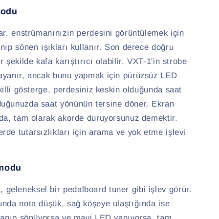
modu
ar, enstrümanınızın perdesini görüntülemek için
nıp sönen ışıkları kullanır. Son derece doğru
 şekilde kafa karıştırıcı olabilir. VXT-1'in strobe
dayanır, ancak bunu yapmak için pürüzsüz LED
killi gösterge, perdesiniz keskin olduğunda saat
duğunuzda saat yönünün tersine döner. Ekran
nda, tam olarak akorde duruyorsunuz demektir.
de tutarsızlıkları için arama ve yok etme işlevi
 modu
eleneksel bir pedalboard tuner gibi işlev görür.
unda nota düşük, sağ köşeye ulaştığında ise
 yanıp sönüyorsa ve mavi LED yanıyorsa, tam