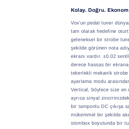
Kolay. Doğru. Ekonom
Vox'un pedal tuner dünya
tam olarak hedefine otur
geleneksel bir strobe tun
şekilde görünen nota adıy
ekranı vardır. ±0.02 sent
derece hassas bir ekrana 
tekerlekli mekanik strobe
ayarlama modu arasından 
Vertical, böylece size en
ayrıca sinyal zincirinizde
bir tamponlu DC çıkışa sa
mükemmel bir şekilde ako
stombox boyutunda bir tun