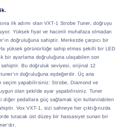
ik.
sına ilk adımı olan VXT-1 Strobe Tuner, doğruyu
tuyor. Yüksek fiyat ve hacimli muhafaza olmadan
er'ın doğruluğuna sahiptir. Merkezde çarpıcı bir
la yüksek görünürlüğe sahip elmas şekilli bir LED
lik bir ayarlama doğruluğuna ulaşabilen son
sahiptir. Bu doğruluk seviyesi, orijinal 12
 tuner'ın doğruluğuna eşdeğerdir. Üç ana
seçim yapabilirsiniz: Strobe, Diamond ve
 uygun olan şekilde ayar yapabilirsiniz. Tuner
ki diğer pedallara güç sağlamak için kullanılabilen
hiptir. Vox VXT-1, sizi sahneye her çıktığınızda
rde tutacak üst düzey bir hassasiyet sunan bir
er'dır.