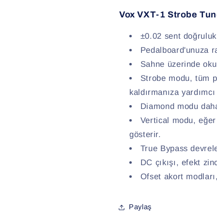
Vox VXT-1 Strobe Tune
±0.02 sent doğruluk
Pedalboard'unuza ra
Sahne üzerinde okum
Strobe modu, tüm pe
kaldırmanıza yardımcı 
Diamond modu daha g
Vertical modu, eğer
gösterir.
True Bypass devrele
DC çıkışı, efekt zinc
Ofset akort modları,
Paylaş