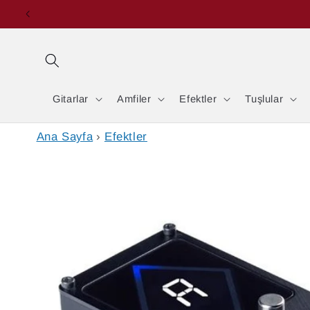
İçeriğe
atla
Gitarlar
Amfiler
Efektler
Tuşlular
Ana Sayfa
›
Efektler
Ürün
bilgisine
atla