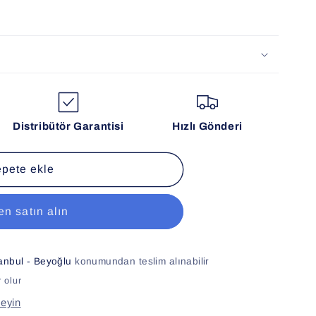
Distribütör Garantisi
Hızlı Gönderi
pete ekle
n satın alın
tanbul - Beyoğlu
konumundan teslim alınabilir
 olur
leyin