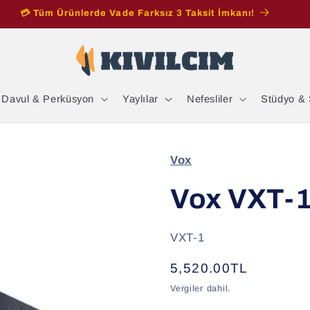
💳 Tüm Ürünlerde Vade Farksız 3 Taksit İmkanı!
Davul & Perküsyon
Yaylılar
Nefesliler
Stüdyo & 
Vox
Vox VXT-1
SKU:
VXT-1
Normal
5,520.00TL
fiyat
Vergiler dahil.