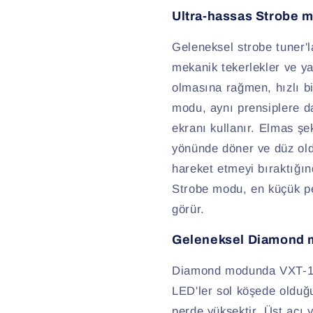
Ultra-hassas Strobe 
Geleneksel strobe tuner'l
mekanik tekerlekler ve ya
olmasına rağmen, hızlı bir
modu, aynı prensiplere 
ekranı kullanır. Elmas şe
yönünde döner ve düz ol
hareket etmeyi bıraktığı
Strobe modu, en küçük per
görür.
Geleneksel Diamond
Diamond modunda VXT-1, g
LED'ler sol köşede olduğ
perde yüksektir. Üst açı