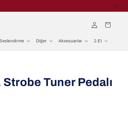
Oturum
Sepet
aç
Seslendirme
Diğer
Aksesuarlar
2.El
 Strobe Tuner Pedalı