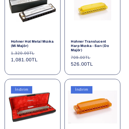
Hohner Hot Metal Mızıka
Hohner Translucent
(Mi Majör)
Harp Mızıka - Sarı (Do
Majör)
Normal
İndirimli
1,320.00TL
Normal
İndirimli
709.00TL
fiyat
1,081.00TL
fiyat
fiyat
526.00TL
fiyat
İndirim
İndirim