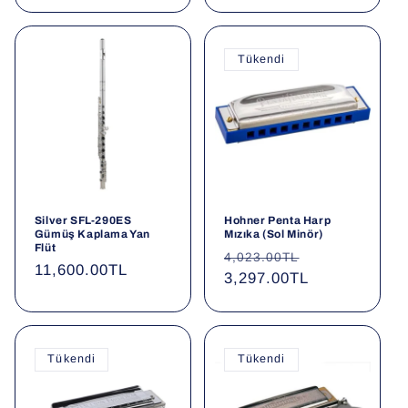
fiyat
fiyat
Tükendi
Silver SFL-290ES
Hohner Penta Harp
Gümüş Kaplama Yan
Mızıka (Sol Minör)
Flüt
Normal
İndirimli
4,023.00TL
Normal
11,600.00TL
fiyat
3,297.00TL
fiyat
fiyat
Tükendi
Tükendi