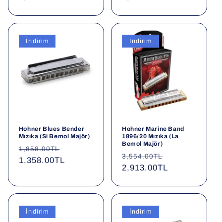
İndirim
İndirim
Hohner Blues Bender
Hohner Marine Band
Mızıka (Si Bemol Majör)
1896/20 Mızıka (La
Bemol Majör)
Normal
İndirimli
1,858.00TL
Normal
İndirimli
3,554.00TL
fiyat
1,358.00TL
fiyat
fiyat
2,913.00TL
fiyat
İndirim
İndirim