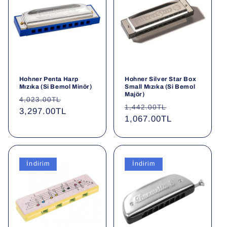
Hohner Penta Harp
Hohner Silver Star Box
Mızıka (Si Bemol Minör)
Small Mızıka (Si Bemol
Majör)
Normal
İndirimli
4,023.00TL
Normal
İndirimli
1,442.00TL
fiyat
3,297.00TL
fiyat
fiyat
1,067.00TL
fiyat
İndirim
İndirim