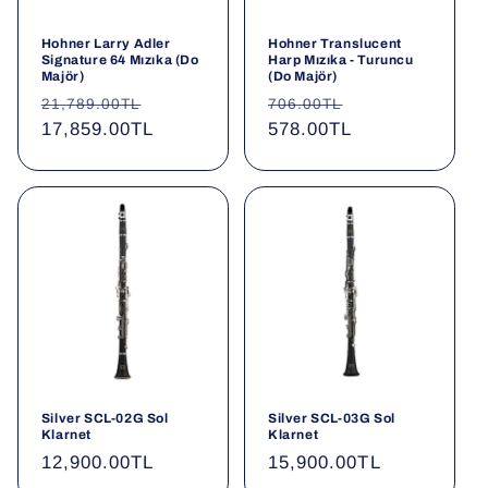
Hohner Larry Adler
Hohner Translucent
Signature 64 Mızıka (Do
Harp Mızıka - Turuncu
Majör)
(Do Majör)
Normal
İndirimli
Normal
İndirimli
21,789.00TL
706.00TL
fiyat
17,859.00TL
fiyat
fiyat
578.00TL
fiyat
Silver SCL-02G Sol
Silver SCL-03G Sol
Klarnet
Klarnet
Normal
12,900.00TL
Normal
15,900.00TL