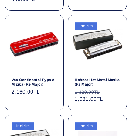
İndirim
Vox Continental Type 2
Hohner Hot Metal Mızıka
Mızıka (Re Majör)
(Fa Majör)
Normal
2,160.00TL
Normal
İndirimli
1,320.00TL
fiyat
fiyat
1,081.00TL
fiyat
İndirim
İndirim