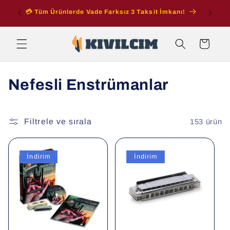
İçeriğe
ran
💳 Tüm Ürünlerde Vade Farksız 3 Taksit İmkanı!
atla
Sepet
K
Nefesli Enstrümanlar
o
l
Filtrele ve sırala
153 ürün
e
İndirim
İndirim
k
s
i
y