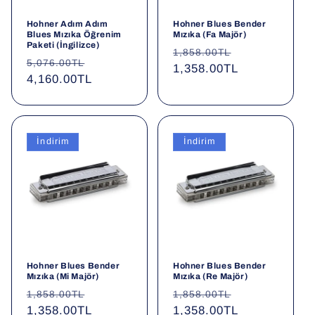
o
Hohner Adım Adım
Hohner Blues Bender
Blues Mızıka Öğrenim
Mızıka (Fa Majör)
n
Paketi (İngilizce)
Normal
İndirimli
1,858.00TL
Normal
İndirimli
5,076.00TL
fiyat
1,358.00TL
fiyat
:
fiyat
4,160.00TL
fiyat
İndirim
İndirim
Hohner Blues Bender
Hohner Blues Bender
Mızıka (Mi Majör)
Mızıka (Re Majör)
Normal
İndirimli
Normal
İndirimli
1,858.00TL
1,858.00TL
fiyat
1,358.00TL
fiyat
fiyat
1,358.00TL
fiyat