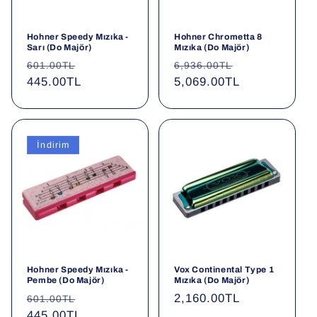
Hohner Speedy Mızıka -
Hohner Chrometta 8
Sarı (Do Majör)
Mızıka (Do Majör)
Normal
İndirimli
Normal
İndirimli
601.00TL
6,936.00TL
fiyat
445.00TL
fiyat
fiyat
5,069.00TL
fiyat
İndirim
Hohner Speedy Mızıka -
Vox Continental Type 1
Pembe (Do Majör)
Mızıka (Do Majör)
Normal
İndirimli
Normal
2,160.00TL
601.00TL
fiyat
445.00TL
fiyat
fiyat