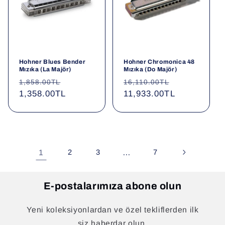
Hohner Blues Bender
Hohner Chromonica 48
Mızıka (La Majör)
Mızıka (Do Majör)
Normal
İndirimli
Normal
İndirimli
1,858.00TL
16,110.00TL
fiyat
1,358.00TL
fiyat
fiyat
11,933.00TL
fiyat
1
2
3
…
7
E-postalarımıza abone olun
Yeni koleksiyonlardan ve özel tekliflerden ilk
siz haberdar olun.