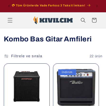
İçeriğe
ran
💳 Tüm Ürünlerde Vade Farksız 3 Taksit İmkanı!
atla
Sepet
K
Kombo Bas Gitar Amfileri
o
l
Filtrele ve sırala
22 ürün
e
İndirim
k
s
i
y