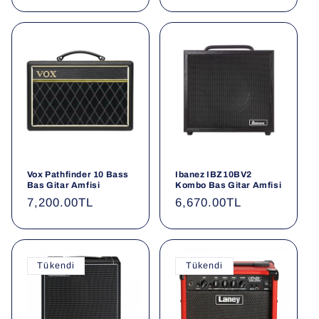
Vox Pathfinder 10 Bass
Ibanez IBZ10BV2
Bas Gitar Amfisi
Kombo Bas Gitar Amfisi
Normal
7,200.00TL
Normal
6,670.00TL
fiyat
fiyat
Tükendi
Tükendi