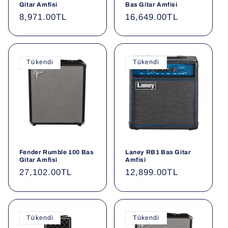
Gitar Amfisi
Bas Gitar Amfisi
Normal
8,971.00TL
Normal
16,649.00TL
fiyat
fiyat
Tükendi
Tükendi
Fender Rumble 100 Bas
Laney RB1 Bas Gitar
Gitar Amfisi
Amfisi
Normal
27,102.00TL
Normal
12,899.00TL
fiyat
fiyat
Tükendi
Tükendi