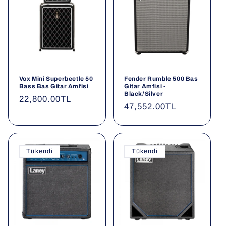
Vox Mini Superbeetle 50
Fender Rumble 500 Bas
Bass Bas Gitar Amfisi
Gitar Amfisi -
Black/Silver
Normal
22,800.00TL
Normal
47,552.00TL
fiyat
fiyat
Tükendi
Tükendi