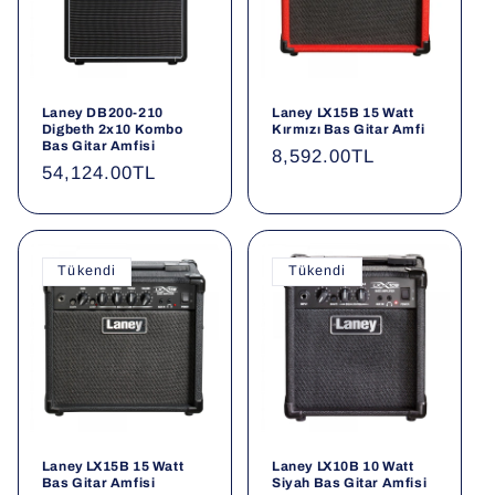
Laney DB200-210
Laney LX15B 15 Watt
Digbeth 2x10 Kombo
Kırmızı Bas Gitar Amfi
Bas Gitar Amfisi
Normal
8,592.00TL
Normal
54,124.00TL
fiyat
fiyat
Tükendi
Tükendi
Laney LX15B 15 Watt
Laney LX10B 10 Watt
Bas Gitar Amfisi
Siyah Bas Gitar Amfisi