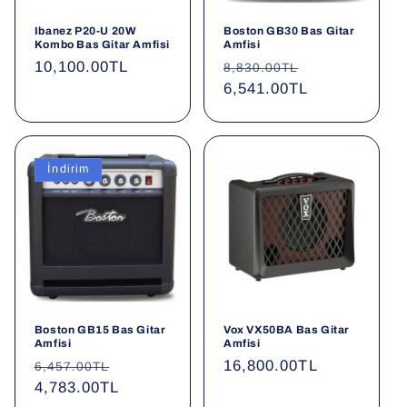
o
Ibanez P20-U 20W
Boston GB30 Bas Gitar
Kombo Bas Gitar Amfisi
Amfisi
n
Normal
10,100.00TL
Normal
İndirimli
8,830.00TL
fiyat
fiyat
6,541.00TL
fiyat
:
İndirim
Boston GB15 Bas Gitar
Vox VX50BA Bas Gitar
Amfisi
Amfisi
Normal
İndirimli
Normal
16,800.00TL
6,457.00TL
fiyat
4,783.00TL
fiyat
fiyat