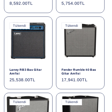
Normal
8,592.00TL
Normal
5,754.00TL
fiyat
fiyat
Tükendi
Tükendi
Laney RB3 Bas Gitar
Fender Rumble 40 Bas
Amfisi
Gitar Amfisi
Normal
25,538.00TL
Normal
17,941.00TL
fiyat
fiyat
Tükendi
Tükendi