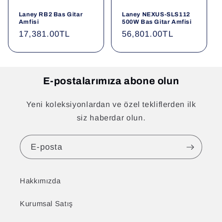
Laney RB2 Bas Gitar
Laney NEXUS-SLS112
Amfisi
500W Bas Gitar Amfisi
Normal
17,381.00TL
Normal
56,801.00TL
fiyat
fiyat
E-postalarımıza abone olun
Yeni koleksiyonlardan ve özel tekliflerden ilk
siz haberdar olun.
E-posta
Hakkımızda
Kurumsal Satış