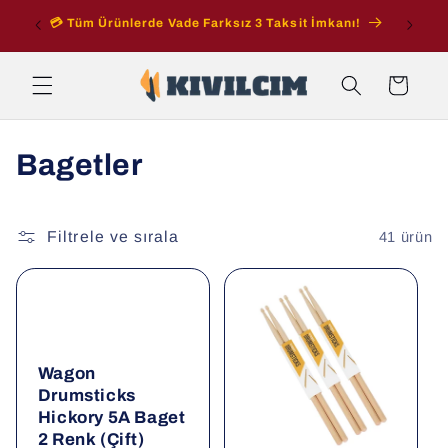
İçeriğe
ran
💳 Tüm Ürünlerde Vade Farksız 3 Taksit İmkanı!
atla
Sepet
K
Bagetler
o
l
Filtrele ve sırala
41 ürün
e
k
s
Wagon
i
Drumsticks
Hickory 5A Baget
y
2 Renk (Çift)