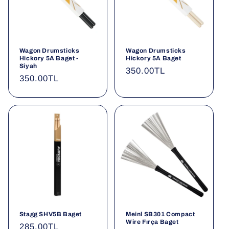
Wagon Drumsticks
Wagon Drumsticks
Hickory 5A Baget -
Hickory 5A Baget
Siyah
Normal
350.00TL
Normal
350.00TL
fiyat
fiyat
Stagg SHV5B Baget
Meinl SB301 Compact
Wire Fırça Baget
Normal
285.00TL