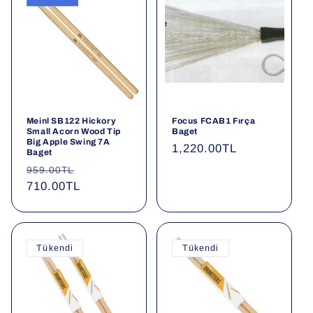
Meinl SB122 Hickory
Focus FCAB1 Fırça
Small Acorn Wood Tip
Baget
Big Apple Swing 7A
Normal
1,220.00TL
Baget
fiyat
Normal
İndirimli
959.00TL
fiyat
710.00TL
fiyat
Tükendi
Tükendi