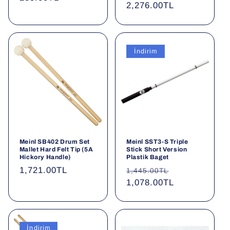
Normal
2,276.00TL
fiyat
fiyat
İndirim
Meinl SB402 Drum Set
Meinl SST3-S Triple
Mallet Hard Felt Tip (5A
Stick Short Version
Hickory Handle)
Plastik Baget
Normal
1,721.00TL
Normal
İndirimli
1,445.00TL
fiyat
fiyat
1,078.00TL
fiyat
İndirim