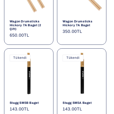
Wagon Drumsticks
Wagon Drumsticks
Hickory 7A Baget (2
Hickory 7A Baget
Çift)
Normal
350.00TL
Normal
650.00TL
fiyat
fiyat
Tükendi
Tükendi
Stagg SM5B Baget
Stagg SM5A Baget
Normal
143.00TL
Normal
143.00TL