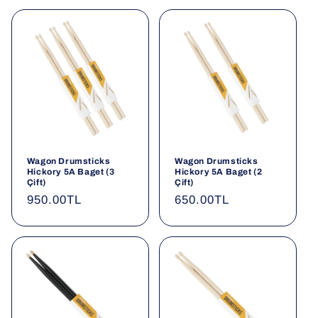
Wagon Drumsticks
Wagon Drumsticks
Hickory 5A Baget (3
Hickory 5A Baget (2
Çift)
Çift)
Normal
950.00TL
Normal
650.00TL
fiyat
fiyat