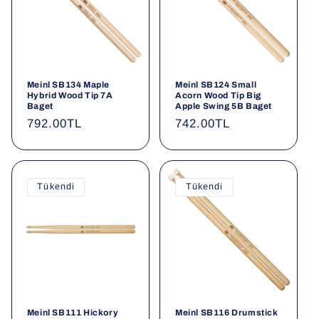
Meinl SB134 Maple
Meinl SB124 Small
Hybrid Wood Tip 7A
Acorn Wood Tip Big
Baget
Apple Swing 5B Baget
Normal
792.00TL
Normal
742.00TL
fiyat
fiyat
Tükendi
Tükendi
Meinl SB111 Hickory
Meinl SB116 Drumstick