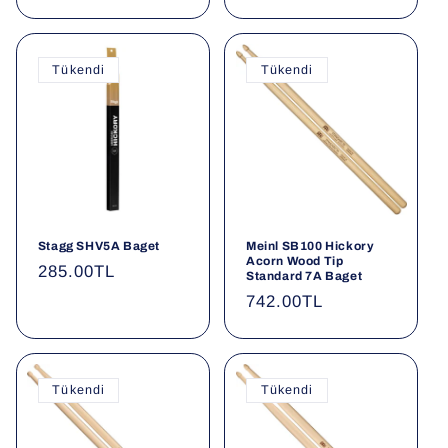
fiyat
fiyat
Tükendi
Tükendi
Stagg SHV5A Baget
Meinl SB100 Hickory
Acorn Wood Tip
Normal
285.00TL
Standard 7A Baget
fiyat
Normal
742.00TL
fiyat
Tükendi
Tükendi