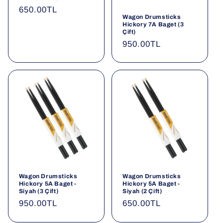
Normal
650.00TL
o
Wagon Drumsticks
fiyat
Hickory 7A Baget (3
n
Çift)
Normal
950.00TL
:
fiyat
Wagon Drumsticks
Wagon Drumsticks
Hickory 5A Baget -
Hickory 5A Baget -
Siyah (3 Çift)
Siyah (2 Çift)
Normal
950.00TL
Normal
650.00TL
fiyat
fiyat