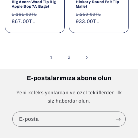
Big Acorn Wood Tip Big
Hickory Round Felt Tip
Apple Bop 7A Baget
Mallet
Normal
İndirimli
Normal
İndirimli
1,161.00TL
1,250.00TL
fiyat
867.00TL
fiyat
fiyat
933.00TL
fiyat
1
2
E-postalarımıza abone olun
Yeni koleksiyonlardan ve özel tekliflerden ilk
siz haberdar olun.
E-posta