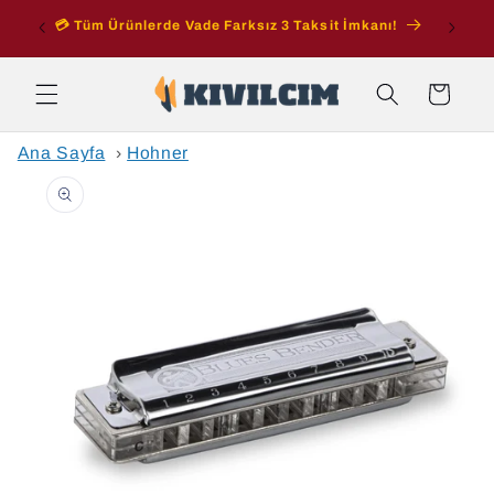
İçeriğe
ran
💳 Tüm Ürünlerde Vade Farksız 3 Taksit İmkanı!
atla
Sepet
Ana Sayfa
›
Hohner
Ürün
bilgisine
atla