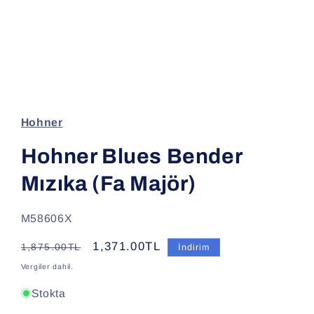
Medya
1
modda
oynatın
Hohner
Hohner Blues Bender
Mızıka (Fa Majör)
SKU:
M58606X
Normal
İndirimli
1,371.00TL
1,875.00TL
İndirim
fiyat
fiyat
Vergiler dahil.
Stokta