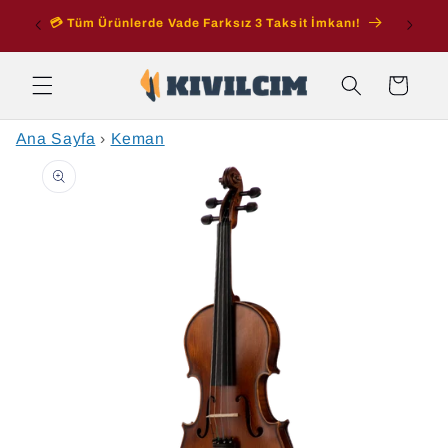
İçeriğe
ran
💳 Tüm Ürünlerde Vade Farksız 3 Taksit İmkanı!
atla
Sepet
Ana Sayfa
›
Keman
Ürün
bilgisine
atla