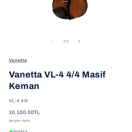
Medya
1
modda
/
1
/
3
oynatın
Vanetta
Vanetta VL-4 4/4 Masif
Keman
SKU:
VL-4 4/4
Normal
10,100.00TL
fiyat
Vergiler dahil.
Stokta