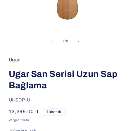
Medya
1
modda
/
1
/
8
oynatın
Ugar
Ugar San Serisi Uzun Sap
Bağlama
SKU:
UI-SDP-U
Normal
13,399.00TL
Tükendi
fiyat
Vergiler dahil.