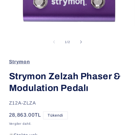
Medya
1
modda
/
1
/
2
oynatın
Strymon
Strymon Zelzah Phaser &
Modulation Pedalı
SKU:
Z12A-ZLZA
Normal
28,863.00TL
Tükendi
fiyat
Vergiler dahil.