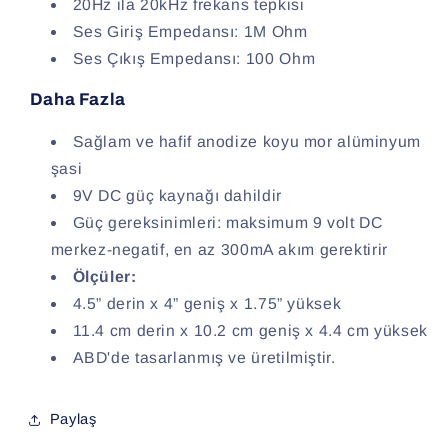
20Hz ila 20kHz frekans tepkisi
Ses Giriş Empedansı: 1M Ohm
Ses Çıkış Empedansı: 100 Ohm
Daha Fazla
Sağlam ve hafif anodize koyu mor alüminyum
şasi
9V DC güç kaynağı dahildir
Güç gereksinimleri: maksimum 9 volt DC
merkez-negatif, en az 300mA akım gerektirir
Ölçüler:
4.5” derin x 4” geniş x 1.75” yüksek
11.4 cm derin x 10.2 cm geniş x 4.4 cm yüksek
ABD'de tasarlanmış ve üretilmiştir.
Paylaş