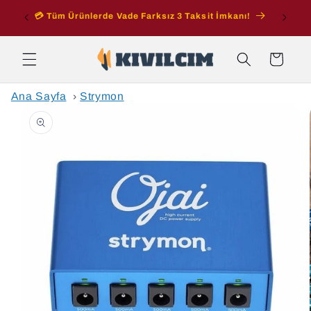
İçeriğe
ran
💳 Tüm Ürünlerde Vade Farksız 3 Taksit İmkanı!
atla
Sepet
Ana Sayfa
›
Strymon
Ürün
bilgisine
atla