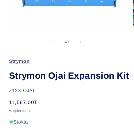
Medya
1
modda
/
1
/
4
oynatın
Strymon
Strymon Ojai Expansion Kit
SKU:
Z12X-OJAI
Normal
11,567.00TL
fiyat
Vergiler dahil.
Stokta