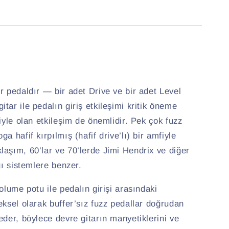
r pedaldır — bir adet Drive ve bir adet Level
tar ile pedalın giriş etkileşimi kritik öneme
iyle olan etkileşim de önemlidir. Pek çok fuzz
a hafif kırpılmış (hafif drive’lı) bir amfiyle
laşım, 60’lar ve 70’lerde
Jimi Hendrix
ve diğer
ğı sistemlere benzer.
olume potu ile pedalın girişi arasındaki
eksel olarak buffer’sız fuzz pedallar doğrudan
eder, böylece devre gitarın manyetiklerini ve