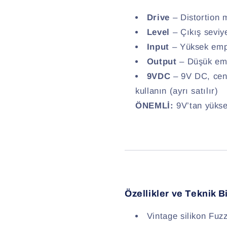
Drive
– Distortion m
Level
– Çıkış seviye
Input
– Yüksek empe
Output
– Düşük emp
9VDC
– 9V DC, cen
kullanın (ayrı satılır)
ÖNEMLİ:
9V’tan yüksek
Özellikler ve Teknik Bi
Vintage silikon Fuz