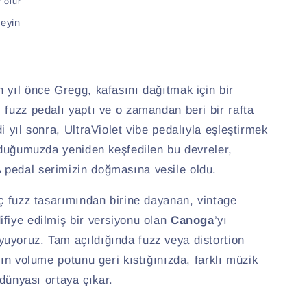
 olur
leyin
 yıl önce Gregg, kafasını dağıtmak için bir
 fuzz pedalı yaptı ve o zamandan beri bir rafta
i yıl sonra, UltraViolet vibe pedalıyla eşleştirmek
uyduğumuzda yeniden keşfedilen bu devreler,
pedal serimizin doğmasına vesile oldu.
üç fuzz tasarımından birine dayanan, vintage
fiye edilmiş bir versiyonu olan
Canoga
’yı
uyoruz. Tam açıldığında fuzz veya distortion
rın volume potunu geri kıstığınızda, farklı müzik
n dünyası ortaya çıkar.