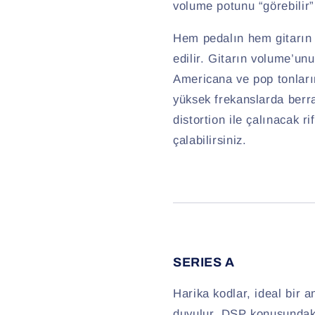
volume potunu “görebilir”
Hem pedalın hem gitarın 
edilir. Gitarın volume’unu
Americana ve pop tonların
yüksek frekanslarda berr
distortion ile çalınacak ri
çalabilirsiniz.
SERIES A
Harika kodlar, ideal bir 
duyulur. DSP konusundaki