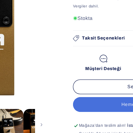
fiyat
fiyat
Vergiler dahil.
Stokta
Taksit Seçenekleri
Müşteri Desteği
Se
Heme
Mağaza'dan teslim alın!
İs