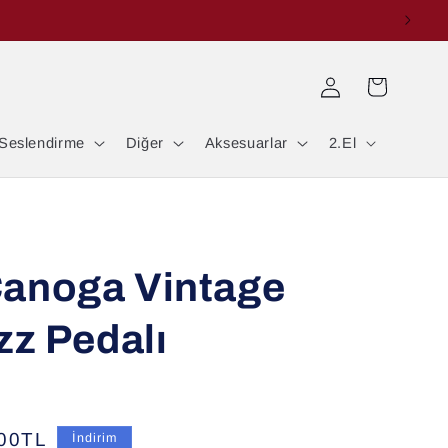
Oturum
Sepet
aç
Seslendirme
Diğer
Aksesuarlar
2.El
anoga Vintage
zz Pedalı
.00TL
İndirim