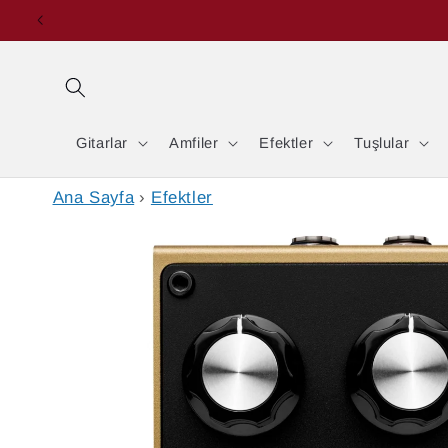
İçeriğe
Esk
atla
Gitarlar
Amfiler
Efektler
Tuşlular
Ana Sayfa
›
Efektler
Ürün
bilgisine
atla