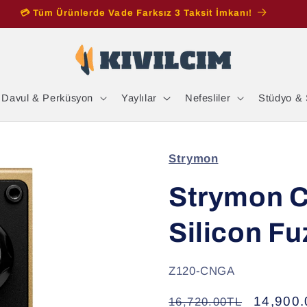
i Zilini Getir, LEON Zillere %50'ye Varan İndirimle Sahip Ol!
Davul & Perküsyon
Yaylılar
Nefesliler
Stüdyo & 
Strymon
Strymon C
Silicon Fu
SKU:
Z120-CNGA
Normal
İndirimli
14,900
16,720.00TL