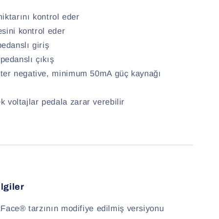
iktarını kontrol eder
sini kontrol eder
danslı giriş
edanslı çıkış
ter negative, minimum 50mA güç kaynağı
 voltajlar pedala zarar verebilir
lgiler
zFace® tarzının modifiye edilmiş versiyonu