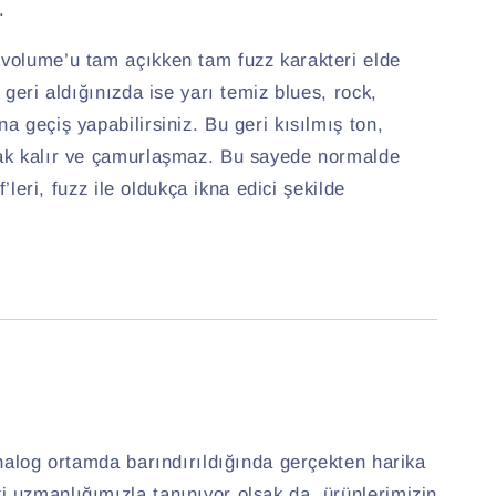
.
volume’u tam açıkken tam fuzz karakteri elde
 geri aldığınızda ise yarı temiz blues, rock,
a geçiş yapabilirsiniz. Bu geri kısılmış ton,
ak kalır ve çamurlaşmaz. Bu sayede normalde
ff’leri, fuzz ile oldukça ikna edici şekilde
analog ortamda barındırıldığında gerçekten harika
 uzmanlığımızla tanınıyor olsak da, ürünlerimizin