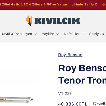
i Zilini Getir, LEON Zillere %50'ye Varan İndirimle Sahip Ol!
Davul & Perküsyon
Yaylılar
Nefesliler
Stüdyo & 
Roy Benson
Roy Benso
Tenor Tr
SKU:
VT-227
Normal
40,336.00TL
Tükendi