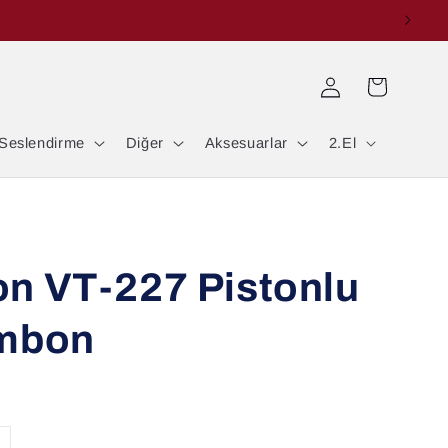
Oturum
Sepet
aç
Seslendirme
Diğer
Aksesuarlar
2.El
n VT-227 Pistonlu
ombon