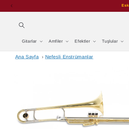
İçeriğe
Esk
atla
Gitarlar
Amfiler
Efektler
Tuşlular
Ana Sayfa
›
Nefesli Enstrümanlar
Ürün
bilgisine
atla