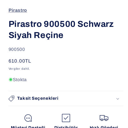
modda
oynatın
Pirastro
Pirastro 900500 Schwarz
Siyah Reçine
SKU:
900500
Normal
610.00TL
fiyat
Vergiler dahil.
Stokta
Taksit Seçenekleri
Müşteri Desteği
Distribütör
Hızlı Gönderi