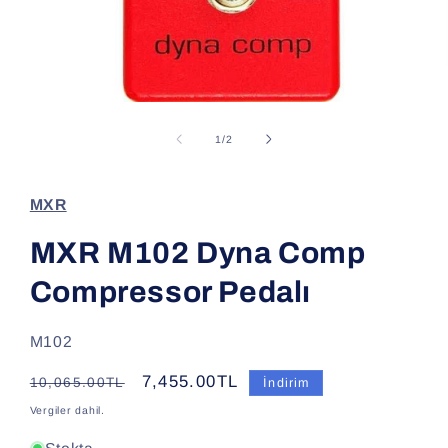
Medya
1
modda
/
1
/
2
oynatın
MXR
MXR M102 Dyna Comp
Compressor Pedalı
SKU:
M102
Normal
İndirimli
7,455.00TL
10,065.00TL
İndirim
fiyat
fiyat
Vergiler dahil.