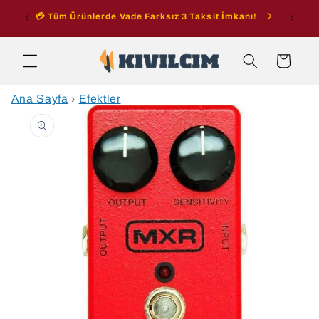
İçeriğe
ran
💳 Tüm Ürünlerde Vade Farksız 3 Taksit İmkanı!
atla
Sepet
Ana Sayfa
›
Efektler
Ürün
bilgisine
atla