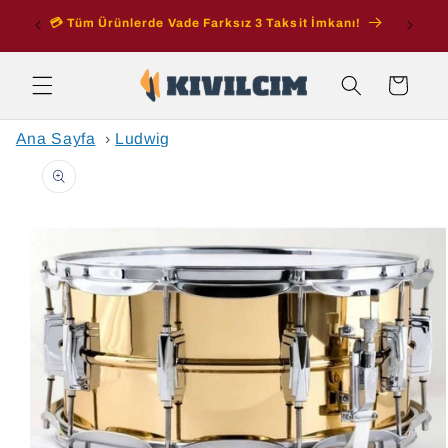
İçeriğe
ran
💳 Tüm Ürünlerde Vade Farksız 3 Taksit İmkanı!
atla
Sepet
Ana Sayfa
›
Ludwig
Ürün
bilgisine
atla