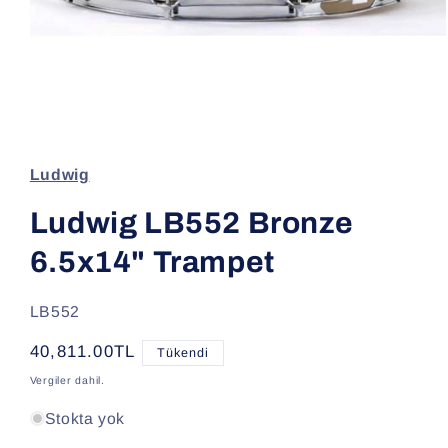
Medya
1
modda
oynatın
Ludwig
Ludwig LB552 Bronze
6.5x14" Trampet
SKU:
LB552
Normal
40,811.00TL
Tükendi
fiyat
Vergiler dahil.
Stokta yok