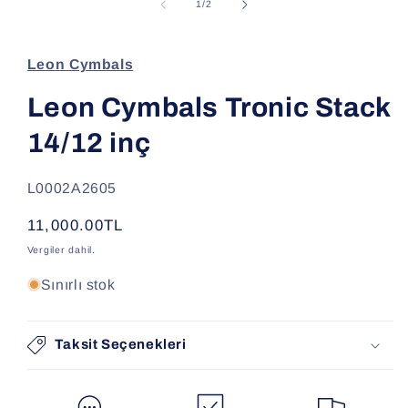
modda
/
1
/
2
oynatın
Leon Cymbals
Leon Cymbals Tronic Stack
14/12 inç
SKU:
L0002A2605
Normal
11,000.00TL
fiyat
Vergiler dahil.
Sınırlı stok
Taksit Seçenekleri