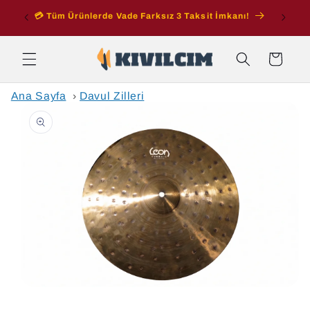
İçeriğe
💳 Tüm Ürünlerde Vade Farksız 3 Taksit İmkanı!
atla
Sepet
Ana Sayfa
›
Davul Zilleri
Ürün
bilgisine
atla
Medya
1