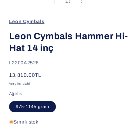
modda
/
1
/
2
oynatın
Leon Cymbals
Leon Cymbals Hammer Hi-
Hat 14 inç
SKU:
L2200A2526
Normal
13,810.00TL
fiyat
Vergiler dahil.
Ağırlık
975-1145 gram
Sınırlı stok