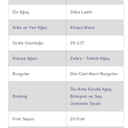
Ön Ağaç
Sitka Ladin
Arka ve Yan Ağaç
Khaya Maun
Scale Uzunluğu
25-1/2"
Klavye Ağacı
Zebra - Teknik Ağaç
Burgular
Die-Cast Akort Burguları
Ön-Arka Gövde Ağaç
Binding
Birleşimi ve Sap
Üzerinde Siyah
Fret Sayısı
20 Fret