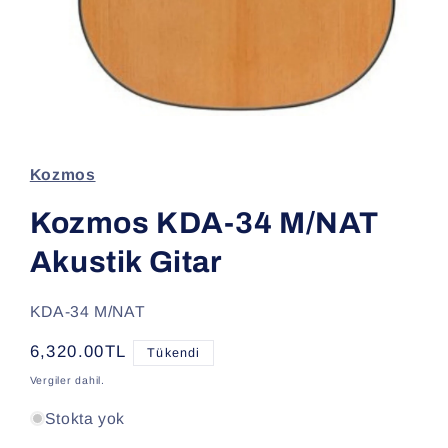
Medya
1
modda
oynatın
Kozmos
Kozmos KDA-34 M/NAT
Akustik Gitar
SKU:
KDA-34 M/NAT
Normal
6,320.00TL
Tükendi
fiyat
Vergiler dahil.
Stokta yok