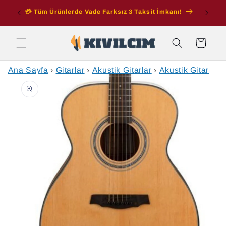
İçeriğe
ran
💳 Tüm Ürünlerde Vade Farksız 3 Taksit İmkanı!
atla
Sepet
Ana Sayfa
›
Gitarlar
›
Akustik Gitarlar
›
Akustik Gitar
Ürün
bilgisine
atla