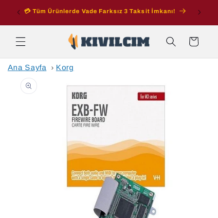
İçeriğe
ran
💳 Tüm Ürünlerde Vade Farksız 3 Taksit İmkanı!
atla
Sepet
Ana Sayfa
›
Korg
Ürün
bilgisine
atla