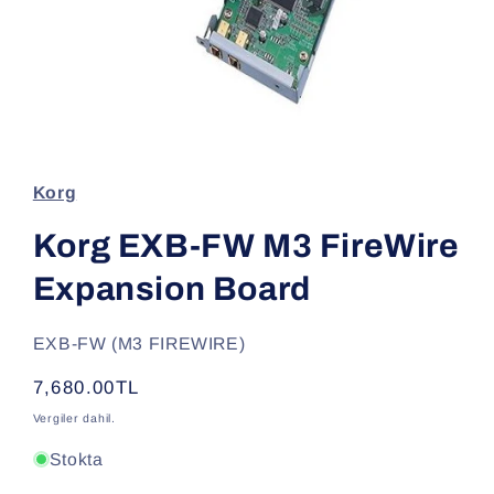
Medya
1
modda
oynatın
Korg
Korg EXB-FW M3 FireWire
Expansion Board
SKU:
EXB-FW (M3 FIREWIRE)
Normal
7,680.00TL
fiyat
Vergiler dahil.
Stokta