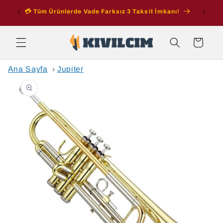
İçeriğe
ran
💳 Tüm Ürünlerde Vade Farksız 3 Taksit İmkanı!
atla
Sepet
Ana Sayfa
›
Jupiter
Ürün
bilgisine
atla