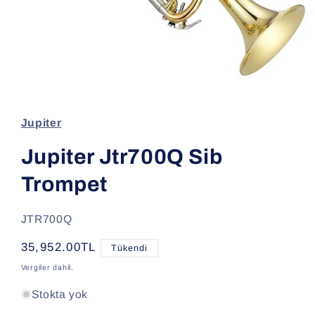
Medya
1
modda
oynatın
Jupiter
Jupiter Jtr700Q Sib
Trompet
SKU:
JTR700Q
Normal
35,952.00TL
Tükendi
fiyat
Vergiler dahil.
Stokta yok