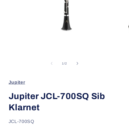
Medya
1
modda
oynatın
/
1
/
2
Jupiter
Jupiter JCL-700SQ Sib
Klarnet
SKU:
JCL-700SQ