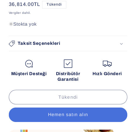
Normal
36,814.00TL
Tükendi
fiyat
Vergiler dahil.
Stokta yok
Taksit Seçenekleri
Müşteri Desteği
Distribütör
Hızlı Gönderi
Garantisi
Tükendi
Hemen satın alın