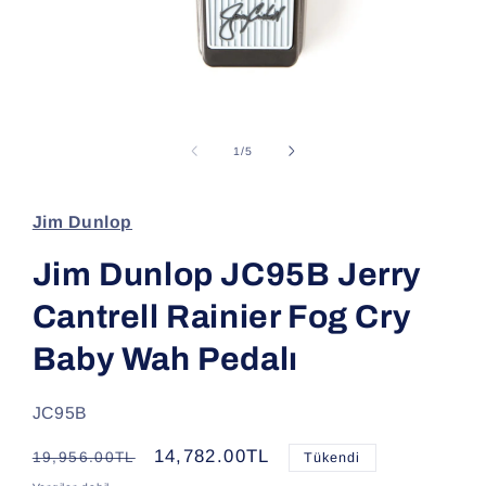
Medya
1
modda
/
1
/
5
oynatın
Jim Dunlop
Jim Dunlop JC95B Jerry
Cantrell Rainier Fog Cry
Baby Wah Pedalı
SKU:
JC95B
Normal
İndirimli
14,782.00TL
19,956.00TL
Tükendi
fiyat
fiyat