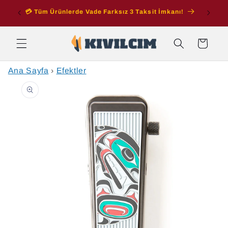
İçeriğe
ran
💳 Tüm Ürünlerde Vade Farksız 3 Taksit İmkanı!
atla
Sepet
Ana Sayfa
›
Efektler
Ürün
bilgisine
atla