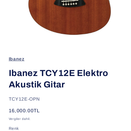
Medya
1
modda
oynatın
Ibanez
Ibanez TCY12E Elektro
Akustik Gitar
SKU:
TCY12E-OPN
Normal
16,000.00TL
fiyat
Vergiler dahil.
Renk