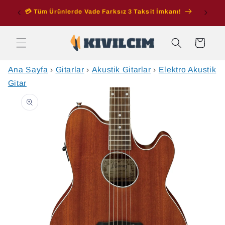
İçeriğe
ran
💳 Tüm Ürünlerde Vade Farksız 3 Taksit İmkanı!
atla
Sepet
Ana Sayfa
›
Gitarlar
›
Akustik Gitarlar
›
Elektro Akustik
Gitar
Ürün
bilgisine
atla