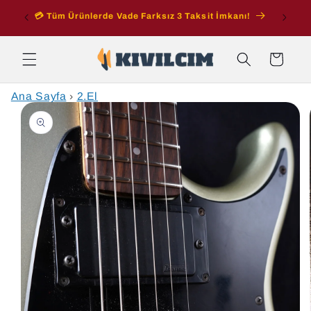
İçeriğe
ran
💳 Tüm Ürünlerde Vade Farksız 3 Taksit İmkanı!
atla
Sepet
Ana Sayfa
›
2.El
Ürün
bilgisine
atla