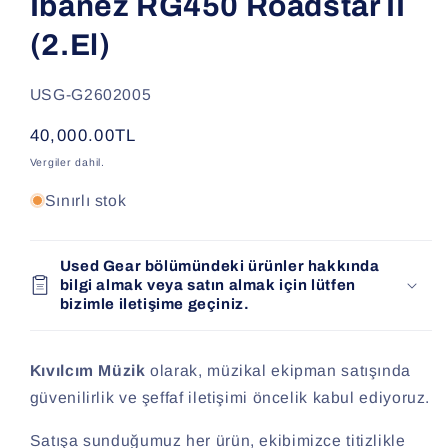
Ibanez RG450 Roadstar II
(2.El)
SKU:
USG-G2602005
Normal
40,000.00TL
fiyat
Vergiler dahil.
Sınırlı stok
Used Gear bölümündeki ürünler hakkında
bilgi almak veya satın almak için lütfen
bizimle iletişime geçiniz.
Kıvılcım Müzik
olarak, müzikal ekipman satışında
güvenilirlik ve şeffaf iletişimi öncelik kabul ediyoruz.
Satışa sunduğumuz her ürün, ekibimizce titizlikle