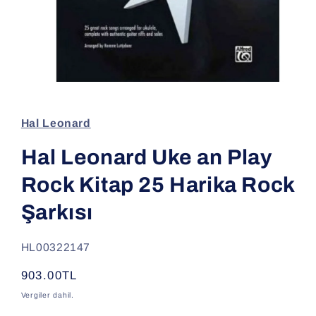
Medya
1
modda
oynatın
Hal Leonard
Hal Leonard Uke an Play
Rock Kitap 25 Harika Rock
Şarkısı
SKU:
HL00322147
Normal
903.00TL
fiyat
Vergiler dahil.