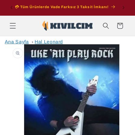
İçeriğe
💳 Tüm Ürünlerde Vade Farksız 3 Taksit İmkanı!
atla
Sepet
Ana Sayfa
›
Hal Leonard
Ürün
bilgisine
atla