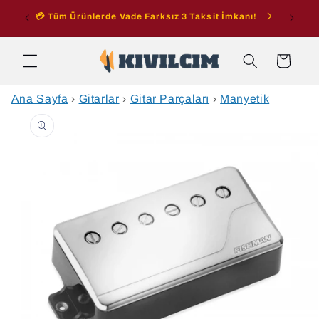
İçeriğe
ran
💳 Tüm Ürünlerde Vade Farksız 3 Taksit İmkanı!
atla
Sepet
Ana Sayfa
›
Gitarlar
›
Gitar Parçaları
›
Manyetik
Ürün
bilgisine
atla