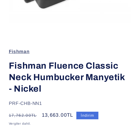
Medya
1
modda
oynatın
Fishman
Fishman Fluence Classic
Neck Humbucker Manyetik
- Nickel
SKU:
PRF-CHB-NN1
Normal
İndirimli
13,663.00TL
17,762.00TL
İndirim
fiyat
fiyat
Vergiler dahil.