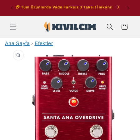
İçeriğe
ran
💳 Tüm Ürünlerde Vade Farksız 3 Taksit İmkanı!
atla
Sepet
Ana Sayfa
›
Efektler
Ürün
bilgisine
atla