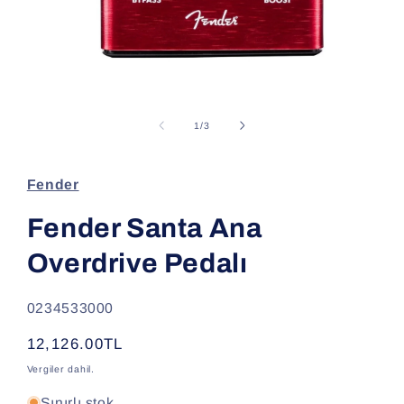
Medya
1
modda
/
1
/
3
oynatın
Fender
Fender Santa Ana
Overdrive Pedalı
SKU:
0234533000
Normal
12,126.00TL
fiyat
Vergiler dahil.
Sınırlı stok