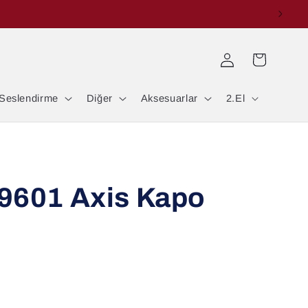
Oturum
Sepet
aç
Seslendirme
Diğer
Aksesuarlar
2.El
 9601 Axis Kapo