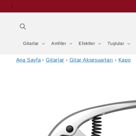
İçeriğe
atla
Gitarlar
Amfiler
Efektler
Tuşlular
Ana Sayfa
›
Gitarlar
›
Gitar Aksesuarları
›
Kapo
Ürün
bilgisine
atla