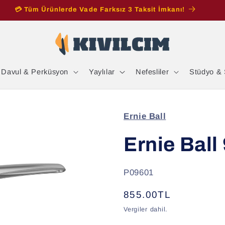
💳 Tüm Ürünlerde Vade Farksız 3 Taksit İmkanı!
Davul & Perküsyon
Yaylılar
Nefesliler
Stüdyo & 
Ernie Ball
Ernie Ball
SKU:
P09601
Normal
855.00TL
fiyat
Vergiler dahil.