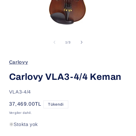
Medya
1
modda
/
1
/
3
oynatın
Carlovy
Carlovy VLA3-4/4 Keman
SKU:
VLA3-4/4
Normal
37,469.00TL
Tükendi
fiyat
Vergiler dahil.
Stokta yok