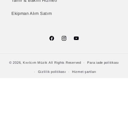
Tamir & Bakım Hizmeti
Ekipman Alım Satım
Facebook
Instagram
YouTube
© 2026,
Kıvılcım Müzik
All Rights Reserved
Para iade politikası
Gizlilik politikası
Hizmet şartları