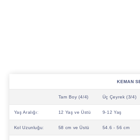
KEMAN S
Tam Boy (4/4)
Üç Çeyrek (3/4)
Yaş Aralığı:
12 Yaş ve Üstü
9-12 Yaş
Kol Uzunluğu:
58 cm ve Üstü
54.6 - 56 cm