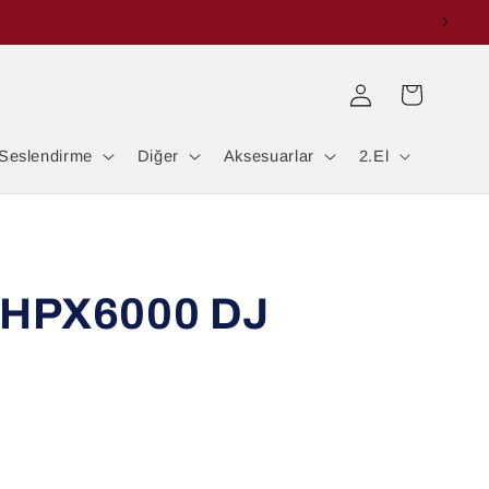
Oturum
Sepet
aç
Seslendirme
Diğer
Aksesuarlar
2.El
r HPX6000 DJ