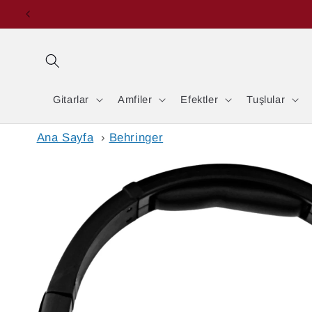
İçeriğe
atla
Gitarlar
Amfiler
Efektler
Tuşlular
Ana Sayfa
›
Behringer
Ürün
bilgisine
atla