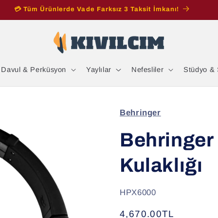
💳 Tüm Ürünlerde Vade Farksız 3 Taksit İmkanı!
Davul & Perküsyon
Yaylılar
Nefesliler
Stüdyo & 
Behringer
Behringe
Kulaklığı
SKU:
HPX6000
Normal
4,670.00TL