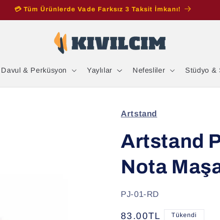
💳 Tüm Ürünlerde Vade Farksız 3 Taksit İmkanı!
Davul & Perküsyon
Yaylılar
Nefesliler
Stüdyo & 
Artstand
Artstand 
Nota Maşa
SKU:
PJ-01-RD
Normal
83.00TL
Tükendi