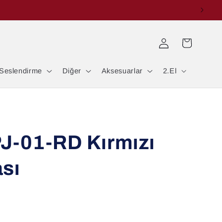
Oturum
Sepet
aç
Seslendirme
Diğer
Aksesuarlar
2.El
PJ-01-RD Kırmızı
sı