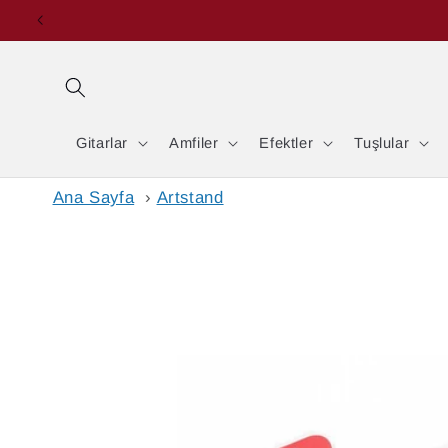
İçeriğe
atla
Gitarlar
Amfiler
Efektler
Tuşlular
Ana Sayfa
›
Artstand
Ürün
bilgisine
atla