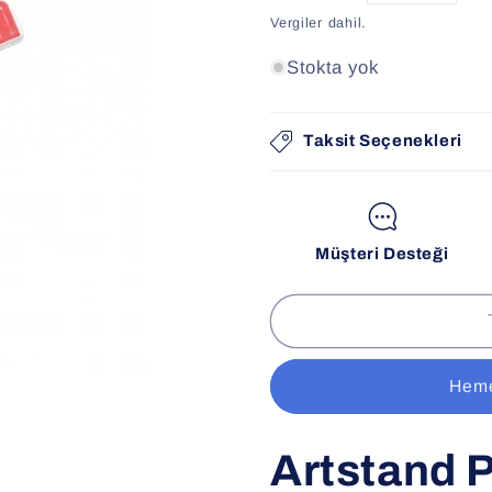
fiyat
Vergiler dahil.
Stokta yok
Taksit Seçenekleri
Müşteri Desteği
Heme
Artstand 