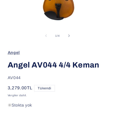
Medya
1
modda
/
1
/
4
oynatın
Angel
Angel AV044 4/4 Keman
SKU:
AV044
Normal
3,279.00TL
Tükendi
fiyat
Vergiler dahil.
Stokta yok