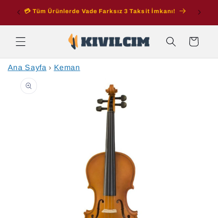
İçeriğe
ran
💳 Tüm Ürünlerde Vade Farksız 3 Taksit İmkanı!
atla
Sepet
Ana Sayfa
›
Keman
Ürün
bilgisine
atla