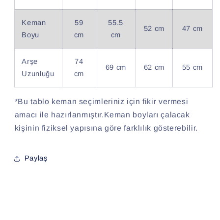
Keman
59
55.5
52 cm
47 cm
Boyu
cm
cm
Arşe
74
69 cm
62 cm
55 cm
Uzunluğu
cm
*Bu tablo keman seçimleriniz için fikir vermesi
amacı ile hazırlanmıştır.Keman boyları çalacak
kişinin fiziksel yapısına göre farklılık gösterebilir.
Paylaş