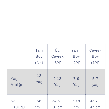
Tam
Üç
Yarım
Çeyrek
Boy
Çeyrek
Boy
Boy
(4/4)
(3/4)
(2/4)
(1/4)
12
Yaş
9-12
7-9
5-7
Yaş
Aralığı
Yaş
Yaş
yaş
+
Kol
58
54.6 -
50.8
45.7 -
Uzuluğu
cm +
56 cm
cm
47 cm