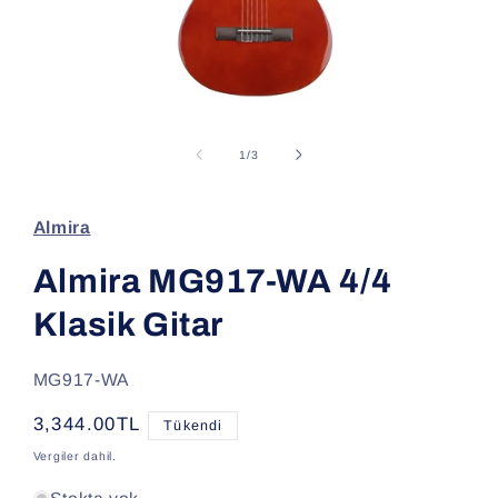
Medya
1
modda
/
1
/
3
oynatın
Almira
Almira MG917-WA 4/4
Klasik Gitar
SKU:
MG917-WA
Normal
3,344.00TL
Tükendi
fiyat
Vergiler dahil.