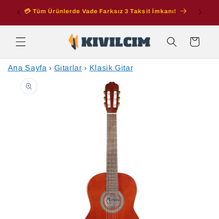
İçeriğe
ran
💳 Tüm Ürünlerde Vade Farksız 3 Taksit İmkanı!
atla
Sepet
Ana Sayfa
›
Gitarlar
›
Klasik Gitar
Ürün
bilgisine
atla