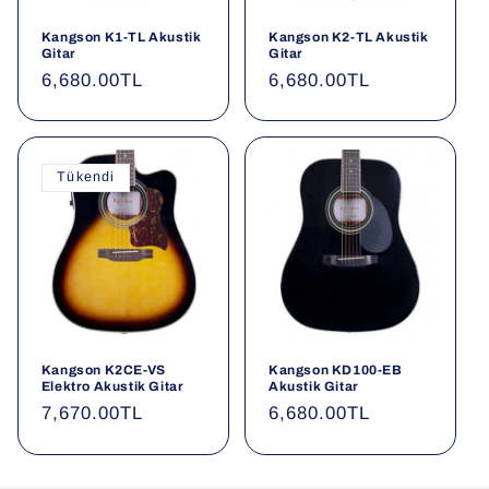
o
Kangson K1-TL Akustik
Kangson K2-TL Akustik
Gitar
Gitar
n
Normal
6,680.00TL
Normal
6,680.00TL
fiyat
fiyat
:
Tükendi
Kangson K2CE-VS
Kangson KD100-EB
Elektro Akustik Gitar
Akustik Gitar
Normal
7,670.00TL
Normal
6,680.00TL
fiyat
fiyat