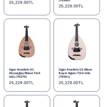
(70265)
Normal
25,229.00TL
Normal
25,229.00TL
fiyat
fiyat
Ugar Anadolu U1
Ugar Anadolu U1 Maun
Akçaağaç/Maun Türk
Kayın Ağacı Türk Udu
Udu (70270)
(70041)
Normal
25,229.00TL
Normal
25,229.00TL
fiyat
fiyat