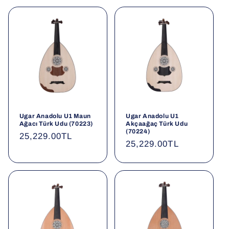
Ugar Anadolu U1 Maun
Ugar Anadolu U1
Ağacı Türk Udu (70223)
Akçaağaç Türk Udu
(70224)
Normal
25,229.00TL
Normal
25,229.00TL
fiyat
fiyat