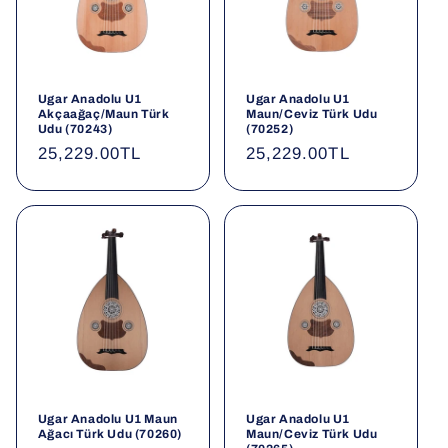
Ugar Anadolu U1
Ugar Anadolu U1
Akçaağaç/Maun Türk
Maun/Ceviz Türk Udu
Udu (70243)
(70252)
Normal
25,229.00TL
Normal
25,229.00TL
fiyat
fiyat
Ugar Anadolu U1 Maun
Ugar Anadolu U1
Ağacı Türk Udu (70260)
Maun/Ceviz Türk Udu