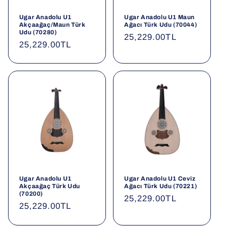
o
Ugar Anadolu U1
Ugar Anadolu U1 Maun
Akçaağaç/Maun Türk
Ağacı Türk Udu (70044)
n
Udu (70280)
Normal
25,229.00TL
Normal
25,229.00TL
fiyat
:
fiyat
Ugar Anadolu U1
Ugar Anadolu U1 Ceviz
Akçaağaç Türk Udu
Ağacı Türk Udu (70221)
(70200)
Normal
25,229.00TL
Normal
25,229.00TL
fiyat
fiyat