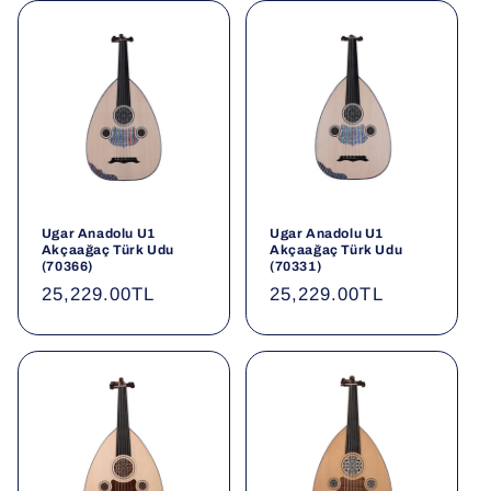
Ugar Anadolu U1
Ugar Anadolu U1
Akçaağaç Türk Udu
Akçaağaç Türk Udu
(70366)
(70331)
Normal
25,229.00TL
Normal
25,229.00TL
fiyat
fiyat