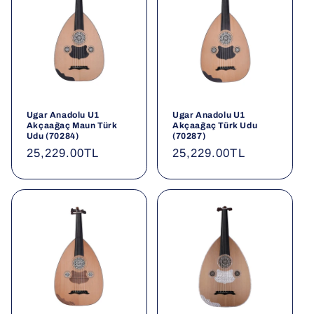
Ugar Anadolu U1
Ugar Anadolu U1
Akçaağaç Maun Türk
Akçaağaç Türk Udu
Udu (70284)
(70287)
Normal
25,229.00TL
Normal
25,229.00TL
fiyat
fiyat