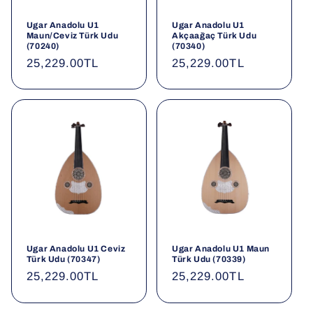
Ugar Anadolu U1
Ugar Anadolu U1
Maun/Ceviz Türk Udu
Akçaağaç Türk Udu
(70240)
(70340)
Normal
25,229.00TL
Normal
25,229.00TL
fiyat
fiyat
Ugar Anadolu U1 Ceviz
Ugar Anadolu U1 Maun
Türk Udu (70347)
Türk Udu (70339)
Normal
25,229.00TL
Normal
25,229.00TL
fiyat
fiyat