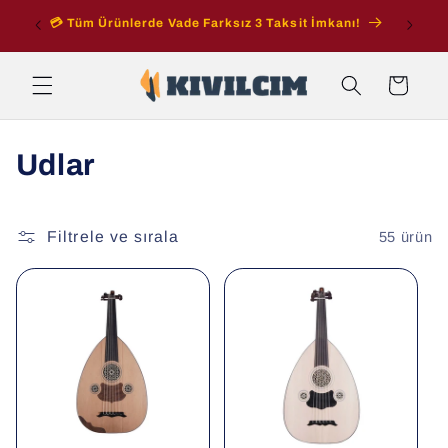
İçeriğe
ran
💳 Tüm Ürünlerde Vade Farksız 3 Taksit İmkanı!
atla
Sepet
K
Udlar
o
l
Filtrele ve sırala
55 ürün
e
k
s
i
y