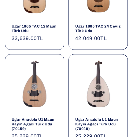
Ugar 1665 TAC 12 Maun
Ugar 1665 TAC 24 Ceviz
Türk Udu
Türk Udu
Normal
33,639.00TL
Normal
42,049.00TL
fiyat
fiyat
Ugar Anadolu U1 Maun
Ugar Anadolu U1 Maun
Kayın Ağacı Türk Udu
Kayın Ağacı Türk Udu
(70159)
(70049)
Normal
25,229.00TL
Normal
25,229.00TL